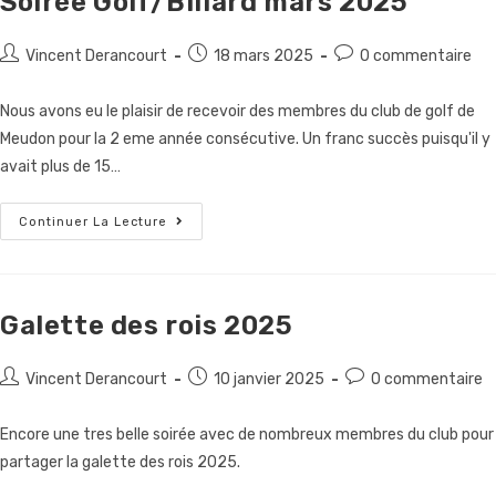
Soirée Golf/Billard mars 2025
Auteur/autrice
Publication
Commentaires
Vincent Derancourt
18 mars 2025
0 commentaire
de
publiée :
de
la
la
Nous avons eu le plaisir de recevoir des membres du club de golf de
publication :
publication :
Meudon pour la 2 eme année consécutive. Un franc succès puisqu'il y
avait plus de 15…
Soirée
Continuer La Lecture
Golf/Billard
Mars
2025
Galette des rois 2025
Auteur/autrice
Publication
Commentaires
Vincent Derancourt
10 janvier 2025
0 commentaire
de
publiée :
de
la
la
Encore une tres belle soirée avec de nombreux membres du club pour
publication :
publication :
partager la galette des rois 2025.