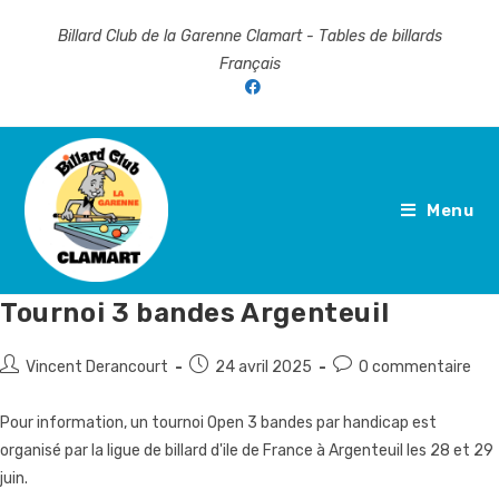
Skip
Billard Club de la Garenne Clamart - Tables de billards
to
Français
content
Menu
Tournoi 3 bandes Argenteuil
Auteur/autrice
Publication
Commentaires
Vincent Derancourt
24 avril 2025
0 commentaire
de
publiée :
de
la
la
Pour information, un tournoi Open 3 bandes par handicap est
publication :
publication :
organisé par la ligue de billard d'ile de France à Argenteuil les 28 et 29
juin.