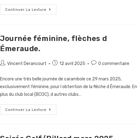
Tournoi
Continuer La Lecture
3
Bandes
Argenteuil
Journée féminine, flèches d
Émeraude.
Auteur/autrice
Publication
Commentaires
Vincent Derancourt
12 avril 2025
0 commentaire
de
publiée :
de
la
la
Encore une très belle journée de carambole ce 29 mars 2025,
publication :
publication :
exclusivement féminine, pour l obtention de la flèche d Émeraude. En
plus du club local (BCGC), d autres clubs…
Journée
Continuer La Lecture
Féminine,
Flèches
D
Émeraude.