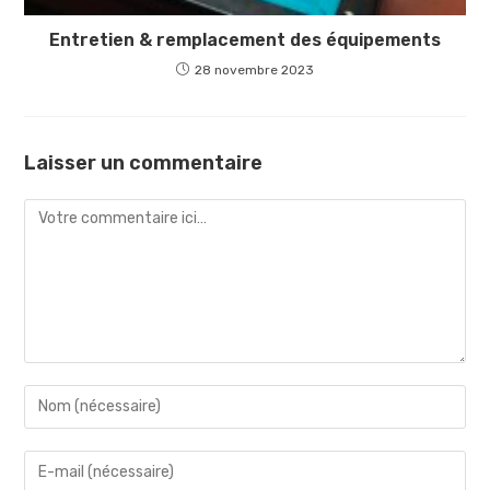
Entretien & remplacement des équipements
28 novembre 2023
Laisser un commentaire
Comment
Enter
your
name
Enter
or