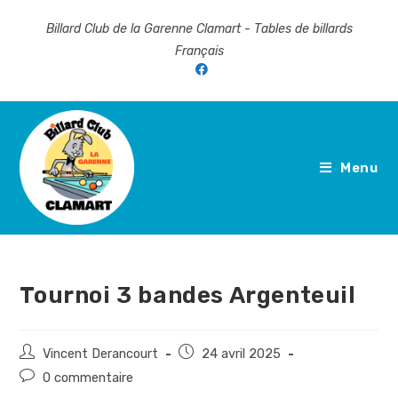
Skip
Billard Club de la Garenne Clamart - Tables de billards
to
Français
content
Menu
Tournoi 3 bandes Argenteuil
Auteur/autrice
Publication
Vincent Derancourt
24 avril 2025
de
publiée :
Commentaires
0 commentaire
la
de