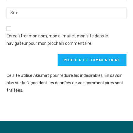
your
username
email
Saisir
to
address
l’URL
comment
to
de
comment
votre
Enregistrer mon nom, mon e-mail et mon site dans le
site
navigateur pour mon prochain commentaire.
(facultatif)
Ce site utilise Akismet pour réduire les indésirables.
En savoir
plus sur la façon dont les données de vos commentaires sont
traitées
.