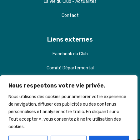
La Vie du Club - Actualités
Contact
Liens externes
Facebook du Club
Comité Départemental
Ligue de Billard IDF
Nous respectons votre vie privée.
Fédération Française de Billard
Nous utilisons des cookies pour améliorer votre expérience
de navigation, diffuser des publicités ou des contenus
Kozoom Mag
personnalisés et analyser notre trafic. En cliquant sur «
Tout accepter », vous consentez à notre utilisation des
cookies.